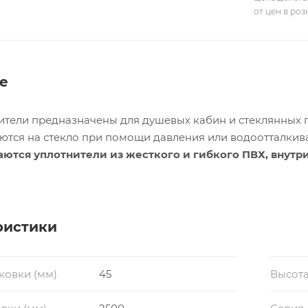
от цен в ро
е
тели предназначены для душевых кабин и стеклянных п
ются на стекло при помощи давления или водоотталкив
аются уплотнители из жесткого и гибкого ПВХ, внутр
ю гибкость и препятствуют образованию конденсата
товому излучению и соответствует стандартам регламен
комплектом из 2шт.
 мм.
ристики
ковки (мм)
45
Высота