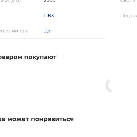
вки (мм)
2500
Серия
ПВХ
Под ст
уплотнитель
Да
товаром покупают
же может понравиться