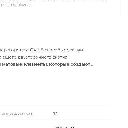
зничных магазинах
ерегородок. Они без особых усилий
ающего двустороннего скотча.
и матовые элементы, которые создают
. Используемый ПВХ ударостойкий, устойчив к
та Европейского союза.
 упаковки (мм)
10