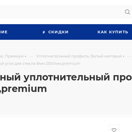
НИЕ
СКИДКИ
КАК КУПИТЬ
—
—
ла, Премиум
Уплотнительный профиль, Белый матовый
 угол для стекла 8мм 2500мм,premium
ый уплотнительный проф
м,premium