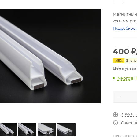
Магнитный 
2500мм,pr
Подробнос
400
₽
-
65
%
Экон
Цена указа
Много
в 1
Хочу в 
Самовыв
Цена действ