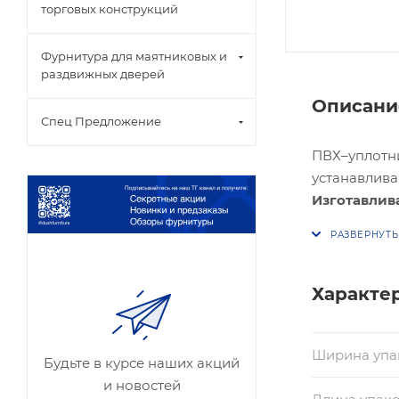
торговых конструкций
Фурнитура для маятниковых и
раздвижных дверей
Описани
Спец Предложение
ПВХ–уплотни
устанавлива
Изготавлив
необходиму
ультрафиоле
Продаётся 
Длина 2500
Характе
Ширина упа
Будьте в курсе наших акций
и новостей