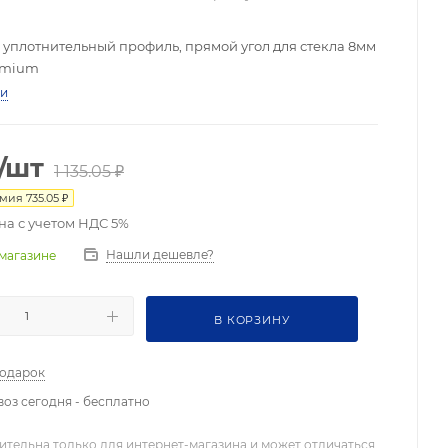
уплотнительный профиль, прямой угол для стекла 8мм
emium
ти
/шт
1 135.05
₽
омия
735.05
₽
на с учетом НДС 5%
Нашли дешевле?
 магазине
В КОРЗИНУ
подарок
оз сегодня - бесплатно
ительна только для интернет-магазина и может отличаться