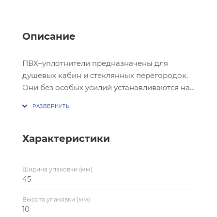
Описание
ПВХ–уплотнители предназначены для
душевых кабин и стеклянных перегородок.
Они без особых усилий устанавливаются на
стекло при помощи давления или
водоотталкивающего двустороннего скотча.
Изготавливаются уплотнители из
жесткого и гибкого ПВХ,
внутри матовые
Характеристики
элементы
,
которые создают необходимую
гибкость.
Ширина упаковки (мм)
Используемый ПВХ ударостойкий, устойчив
45
к ультрафиолетовому излучению и
соответствует стандартам регламента
Высота упаковки (мм)
Европейского союза.
10